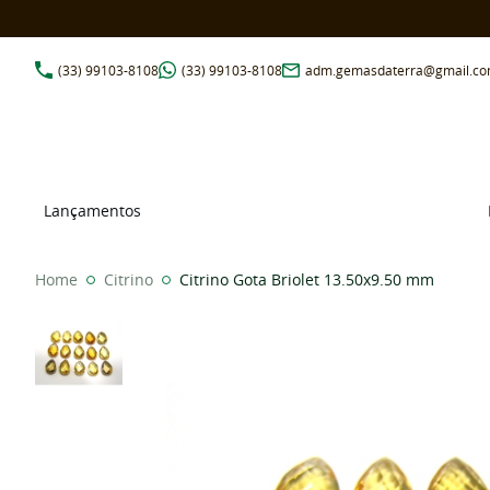
(33)
99103-8108
(33)
99103-8108
adm.gemasdaterra@gmail.c
Lançamentos
Home
Citrino
Citrino Gota Briolet 13.50x9.50 mm