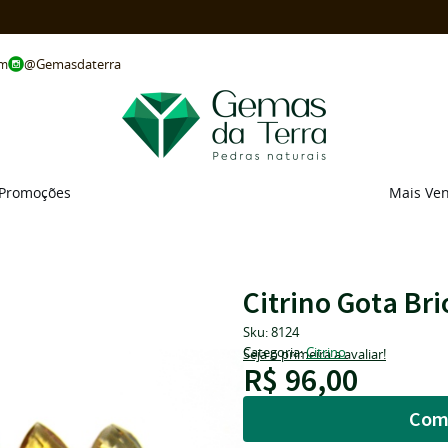
@Gemasdaterra
om
Promoções
Mais Ve
Citrino Gota Br
Sku:
8124
Categoria:
Citrino
Seja o primeira a avaliar!
R$ 96,00
Com