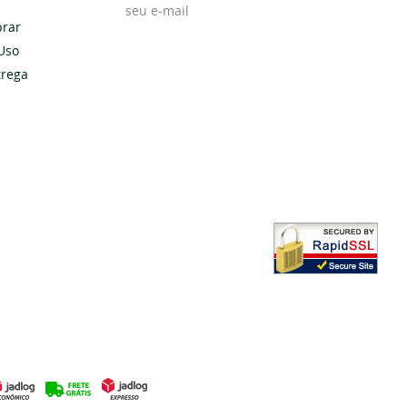
rar
Uso
Cadastrar
trega