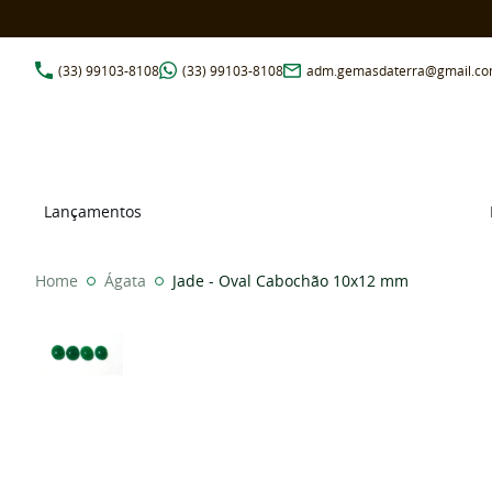
(33)
99103-8108
(33)
99103-8108
adm.gemasdaterra@gmail.c
Lançamentos
Home
Ágata
Jade - Oval Cabochão 10x12 mm