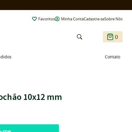
Favoritos
Minha Conta
Cadastre-se
Sobre Nós
0
ndidos
Contato
bochão 10x12 mm
e-me