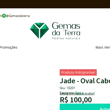
@Gemasdaterra
om
Promoções
Mais Ve
Produto Indisponível
Jade - Oval Ca
Sku:
10201
Categoria:
Ágata
Seja o primeira a avaliar!
R$ 100,00
Avis