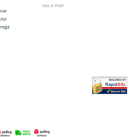
rar
Uso
Cadastrar
trega