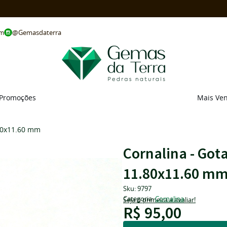
@Gemasdaterra
om
Promoções
Mais Ve
.80x11.60 mm
Cornalina - Got
11.80x11.60 m
Sku:
9797
Categoria:
Cornalina
Seja o primeira a avaliar!
R$ 95,00