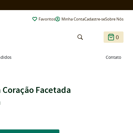
Favoritos
Minha Conta
Cadastre-se
Sobre Nós
0
ndidos
Contato
a Coração Facetada
m