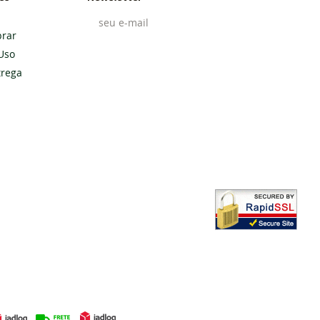
rar
Uso
Cadastrar
trega