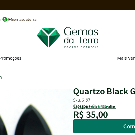
@Gemasdaterra
om
Promoções
Mais Ve
m
Quartzo Black 
Sku:
6197
Categoria:
Quartzo
Seja o primeira a avaliar!
R$ 35,00
Com