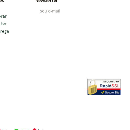
es
Newsletter
rar
Uso
Cadastrar
trega