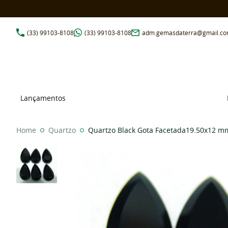
(33)
99103-8108
(33)
99103-8108
adm.gemasdaterra@gmail.c
Lançamentos
Home
Quartzo
Quartzo Black Gota Facetada19.50x12 m