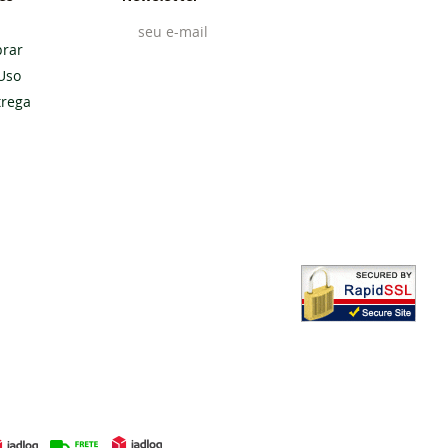
rar
Uso
Cadastrar
trega