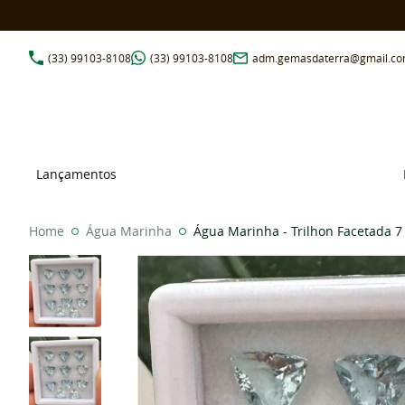
(33)
99103-8108
(33)
99103-8108
adm.gemasdaterra@gmail.c
Lançamentos
Home
Água Marinha
Água Marinha - Trilhon Facetada 