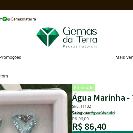
@Gemasdaterra
om
Promoções
Mais Ve
7 mm
Promoção
Água Marinha -
Sku:
11102
Categoria:
Água Marinha
Seja o primeira a avaliar!
R$ 96,00
R$ 86,40