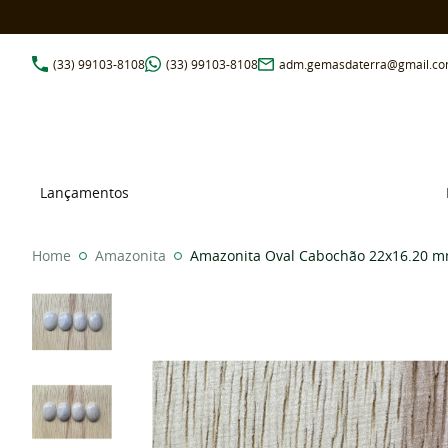
(33)
99103-8108
(33)
99103-8108
adm.gemasdaterra@gmail.c
Lançamentos
Home
Amazonita
Amazonita Oval Cabochão 22x16.20 