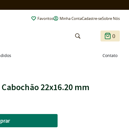
Favoritos
Minha Conta
Cadastre-se
Sobre Nós
0
ndidos
Contato
l Cabochão 22x16.20 mm
prar