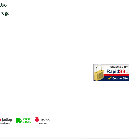
Uso
Cadastrar
trega