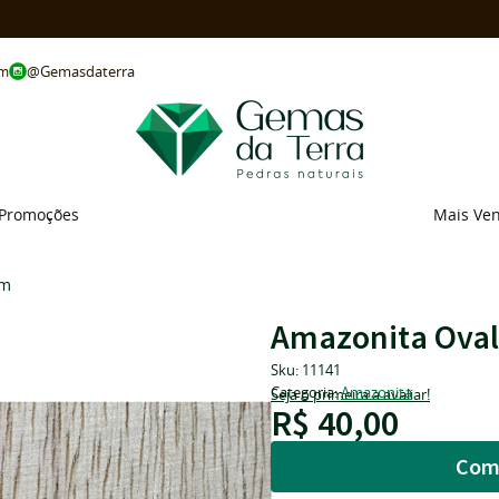
@Gemasdaterra
om
Promoções
Mais Ve
mm
Amazonita Ova
Sku:
11141
Categoria:
Amazonita
Seja o primeira a avaliar!
R$ 40,00
Com