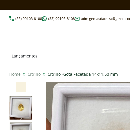
(33)
99103-8108
(33)
99103-8108
adm.gemasdaterra@gmail.c
Lançamentos
Home
Citrino
Citrino -Gota Facetada 14x11.50 mm