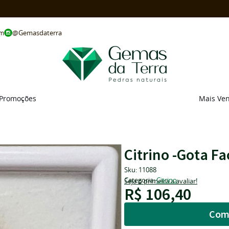
@Gemasdaterra
om
Promoções
Mais Ve
Citrino -Gota 
Sku:
11088
Categoria:
Citrino
Seja o primeira a avaliar!
R$ 106,40
Com