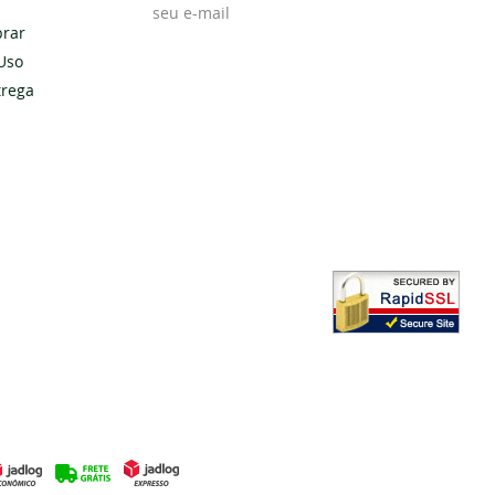
rar
Uso
Cadastrar
trega