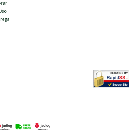
rar
Uso
Cadastrar
trega