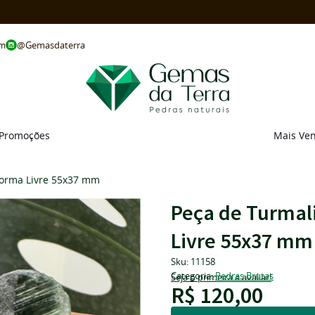
@Gemasdaterra
om
Promoções
Mais Ve
Forma Livre 55x37 mm
Peça de Turmal
Livre 55x37 mm
Sku:
11158
Categoria:
Pedras Brutas
Seja o primeira a avaliar!
R$ 120,00