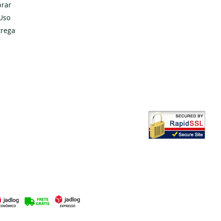
rar
Uso
Cadastrar
trega