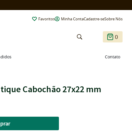
Favoritos
Minha Conta
Cadastre-se
Sobre Nós
0
ndidos
Contato
ntique Cabochão 27x22 mm
prar