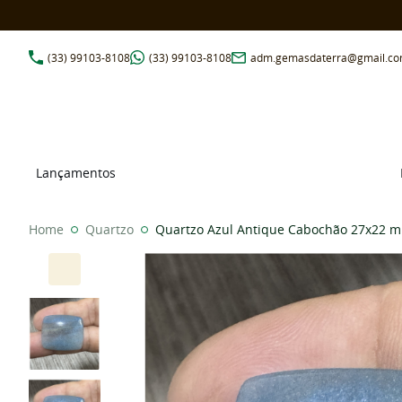
(33)
99103-8108
(33)
99103-8108
adm.gemasdaterra@gmail.c
Lançamentos
Home
Quartzo
Quartzo Azul Antique Cabochão 27x22 