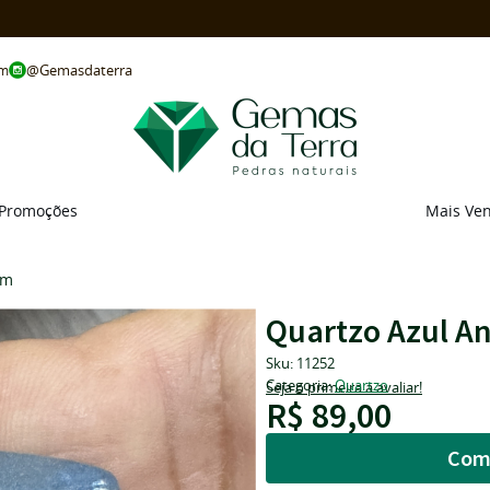
@Gemasdaterra
om
Promoções
Mais Ve
mm
Quartzo Azul A
Sku:
11252
Categoria:
Quartzo
Seja o primeira a avaliar!
R$ 89,00
Com