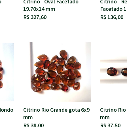
o
Citrino - Oval Facetado
Citrino - R
19.70x14 mm
Facetado 
R$ 327,60
R$ 136,00
edondo
Citrino Rio Grande gota 6x9
Citrino Rio
mm
mm
R$ 38,00
R$ 37,50