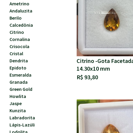
Ametrino
Andaluzita
Berilo
Calcedônia
Citrino
Cornalina
Crisocola
Cristal
Citrino -Gota Facetad
Dendrita
14.30x10 mm
Epidoto
Esmeralda
R$ 93,80
Granada
Green Gold
Howlita
Jaspe
Kunzita
Labradorita
Lápis-Lazúli
Lodolita