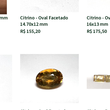
0 mm
Citrino - Oval Facetado
Citrino - O
14.70x12 mm
16x13 mm
R$ 155,20
R$ 175,50