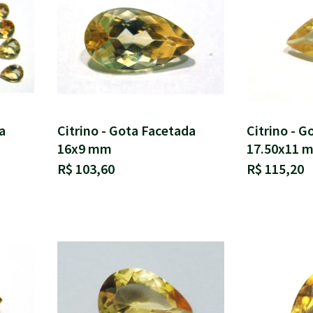
a
Citrino - Gota Facetada
Citrino - G
16x9 mm
17.50x11 
R$ 103,60
R$ 115,20