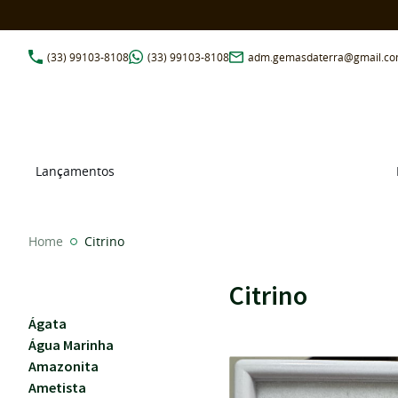
(33)
99103-8108
(33)
99103-8108
adm.gemasdaterra@gmail.c
Lançamentos
Home
Citrino
Citrino
Ágata
Água Marinha
Amazonita
Ametista